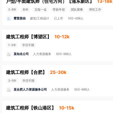
户型/平面建筑师（住宅方向）
【
浦东新区
】
13-18k
3-8年
本科
五险一金
带薪年假
团队聚餐
弹性工作
霍普股份
建筑/工程设计
已上市
100-499人
建筑工程师
【
博望区
】
10-12k
1-3年
学历不限
某知名公司
人力资源服务
500-999人
建筑工程师
【
合肥
】
25-30k
3-5年
学历不限
某合肥人力资源服务公司
人力资源服务
500-999人
建筑工程师
【
铁山港区
】
10-15k