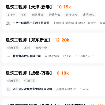
建筑工程师
【
天津-新港
】
10-15k
3-5年
本科
绩效奖金
带薪年假
定期体检
通讯津贴
中交一航局第一工程有限公司
工程管理/勘察/监理,建筑/工程设计,工程
建筑工程师
【
郑东新区
】
12-20k
经验不限
本科
五险一金
牧原食品股份有限公司
农/林/牧/渔
已上市
10000人以上
建筑工程师
【
成都-万春
】
6-18k
经验不限
学历不限
四川佰亿欢顺企业管理有限公司
其他商务服务业
1-49人