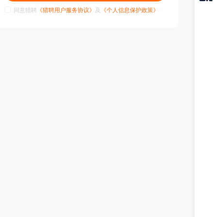
同意猎聘
《猎聘用户服务协议》
及
《个人信息保护政策》
猎聘
APP