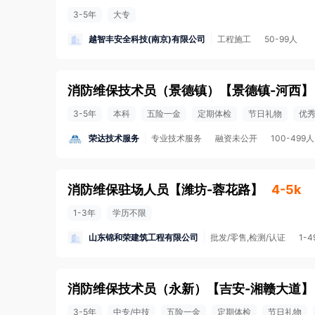
3-5年
大专
越智丰安全科技(南京)有限公司
工程施工
50-99人
消防维保技术员（景德镇）
【
景德镇-河西
】
3-5年
本科
五险一金
定期体检
节日礼物
优
荣达技术服务
专业技术服务
融资未公开
100-499人
消防维保驻场人员
【
潍坊-蓉花路
】
4-5k
1-3年
学历不限
山东锦和荣建筑工程有限公司
批发/零售,检测/认证
1-
消防维保技术员（永新）
【
吉安-湘赣大道
】
3-5年
中专/中技
五险一金
定期体检
节日礼物