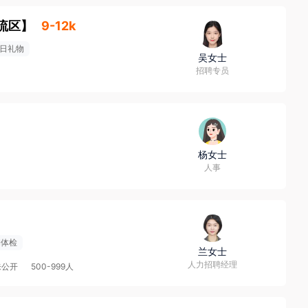
流区
】
9-12k
日礼物
吴女士
招聘专员
杨女士
人事
期体检
兰女士
人力招聘经理
未公开
500-999人