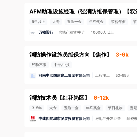
AFM助理设施经理（强消防维保管理）
【
双
5年以上
大专
五险一金
年终奖金
带薪年假
节
万物梁行
房地产租赁/中介
10000人以上
消防操作设施员维保方向
【
焦作
】
3-6k
经验不限
中专/中技
河南中欣国建建工集团有限公司
工程施工
50-99人
消防技术员
【
红花岗区
】
6-12k
3-5年
大专
五险一金
年终奖金
节日礼物
定
中建四局城市发展投资有限公司
房地产开发经营
融资