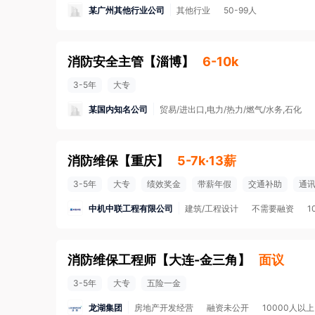
某广州其他行业公司
其他行业
50-99人
消防安全主管
【
淄博
】
6-10k
3-5年
大专
某国内知名公司
贸易/进出口,电力/热力/燃气/水务,石化
消防维保
【
重庆
】
5-7k·13薪
3-5年
大专
绩效奖金
带薪年假
交通补助
通
中机中联工程有限公司
建筑/工程设计
不需要融资
1
消防维保工程师
【
大连-金三角
】
面议
3-5年
大专
五险一金
龙湖集团
房地产开发经营
融资未公开
10000人以上