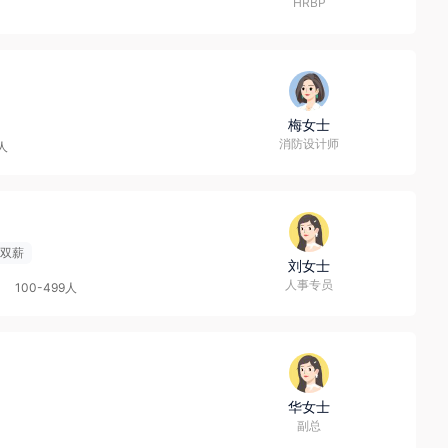
HRBP
梅女士
消防设计师
9人
双薪
刘女士
人事专员
100-499人
华女士
副总