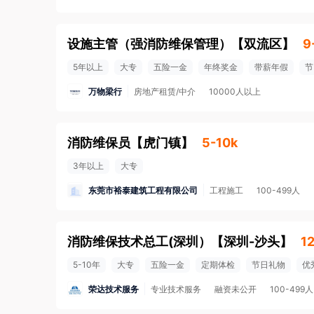
设施主管（强消防维保管理）
【
双流区
】
9
5年以上
大专
五险一金
年终奖金
带薪年假
节
万物梁行
房地产租赁/中介
10000人以上
消防维保员
【
虎门镇
】
5-10k
3年以上
大专
东莞市裕泰建筑工程有限公司
工程施工
100-499人
消防维保技术总工(深圳）
【
深圳-沙头
】
1
5-10年
大专
五险一金
定期体检
节日礼物
优
荣达技术服务
专业技术服务
融资未公开
100-499人