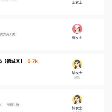
王女士
优秀员工奖
梅女士
员
【
德城区
】
5-7k
毕女士
经理
检
节日礼物
陈女士