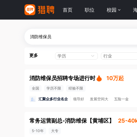
首页
职位
校园
更多
学历
行业
消防维保员招聘专场进行时
10万起
全国
学历不限
经验不限
汇聚众多行业名企
领导好
发展空间大
五险一金
常务运营副总-消防维保
【
黄埔区
】
25-40
5-10年
大专