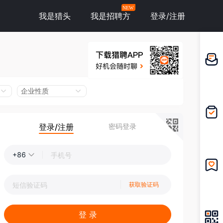
NEW
我是猎头
我是招聘方
登录/注册
邀请应
聘
企业性质
登录/注册
密码登录
我的投
递
+86
我的收
获取验证码
藏
登 录