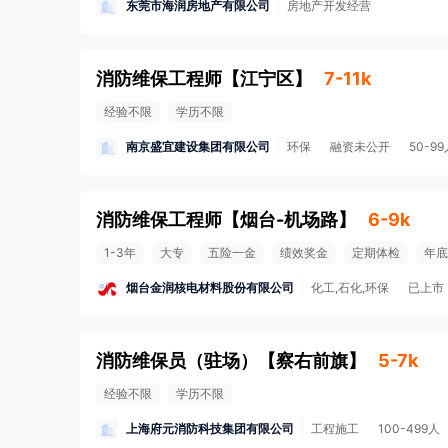
东莞市海润房地产有限公司
房地产开发经营
消防维保工程师
【
江宁区
】
7-11k
经验不限
学历不限
南京盛宜建设集团有限公司
环保
融资未公开
50-9
消防维保工程师
【
烟台-机场路
】
6-9k
1-3年
大专
五险一金
绩效奖金
定期体检
年底
烟台金润核电材料股份有限公司
化工,石化,环保
已上市
消防维保员（驻场）
【
察右前旗
】
5-7k
经验不限
学历不限
上海府元消防科技集团有限公司
工程施工
100-499人