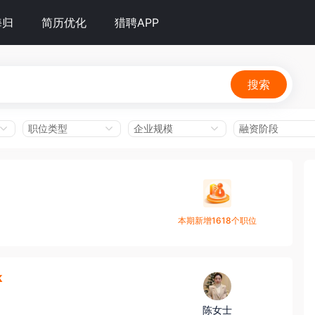
海归
简历优化
猎聘APP
搜索
职位类型
企业规模
融资阶段
本期新增1618个职位
k
陈女士