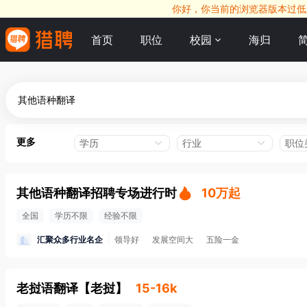
你好，你当前的浏览器版本过低，
首页
职位
校园
海归
更多
学历
行业
职位
其他语种翻译招聘专场进行时
10万起
全国
学历不限
经验不限
汇聚众多行业名企
领导好
发展空间大
五险一金
老挝语翻译
【
老挝
】
15-16k