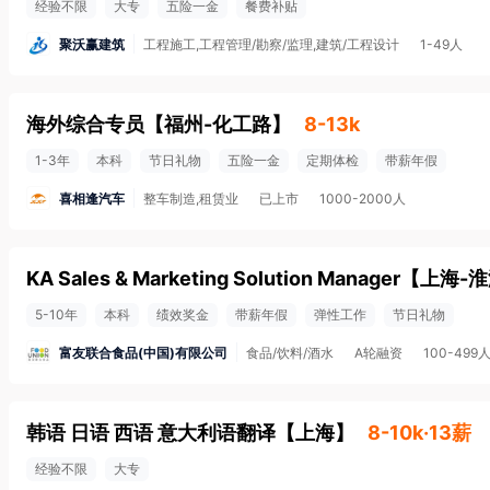
经验不限
大专
五险一金
餐费补贴
聚沃赢建筑
工程施工,工程管理/勘察/监理,建筑/工程设计
1-49人
海外综合专员
【
福州-化工路
】
8-13k
1-3年
本科
节日礼物
五险一金
定期体检
带薪年假
喜相逢汽车
整车制造,租赁业
已上市
1000-2000人
KA Sales & Marketing Solution Manager
【
上海-
5-10年
本科
绩效奖金
带薪年假
弹性工作
节日礼物
富友联合食品(中国)有限公司
食品/饮料/酒水
A轮融资
100-499
韩语 日语 西语 意大利语翻译
【
上海
】
8-10k·13薪
经验不限
大专