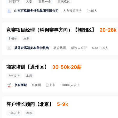
1年以下
大专
五险一金
周末双休
山东百格服务外包集团有限公司
人力资源服务
1-49人
竞赛项⽬经理（科创赛事⽅向）
【
朝阳区
】
20-28k
3-5年
本科
某外资高端美本留学机构
教育培训
融资未公开
500-999人
商家培训
【
通州区
】
30-50k·20薪
5年以上
本科
京东商城
互联网
已上市
10000人以上
客户增长顾问
【
北京
】
5-9k
3年以上
本科