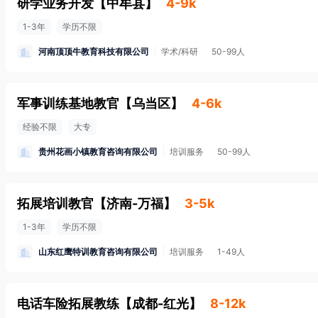
研学业务开发
【
中牟县
】
4-9k
1-3年
学历不限
河南顶顶牛教育科技有限公司
学术/科研
50-99人
军事训练基地教官
【
乌当区
】
4-6k
经验不限
大专
贵州花画小镇教育咨询有限公司
培训服务
50-99人
拓展培训教官
【
济南-万福
】
3-5k
1-3年
学历不限
山东红鹰特训教育咨询有限公司
培训服务
1-49人
电话车险拓展教练
【
成都-红光
】
8-12k