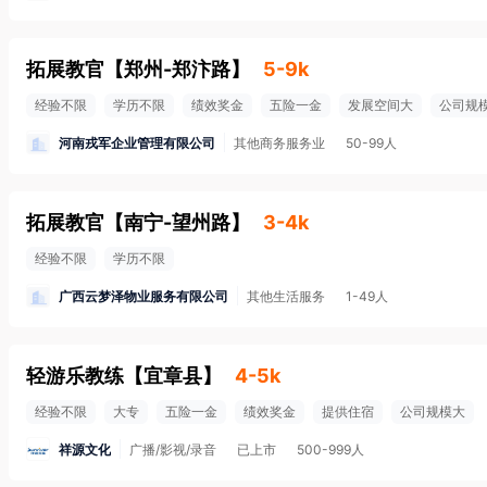
拓展教官
【
郑州-郑汴路
】
5-9k
经验不限
学历不限
绩效奖金
五险一金
发展空间大
公司规
河南戎军企业管理有限公司
其他商务服务业
50-99人
拓展教官
【
南宁-望州路
】
3-4k
经验不限
学历不限
广西云梦泽物业服务有限公司
其他生活服务
1-49人
轻游乐教练
【
宜章县
】
4-5k
经验不限
大专
五险一金
绩效奖金
提供住宿
公司规模大
祥源文化
广播/影视/录音
已上市
500-999人