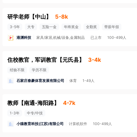
研学老师
【
中山
】
5-8k
3-5年
大专
五险一金
年终奖金
全勤奖
带薪年假
港渊科技
家具/家居,机械/设备,金属制品
已上市
100-499人
住校教官，军训教官
【
元氏县
】
3-4k
经验不限
学历不限
石家庄春豪体育发展有限公司
体育
1-49人
教师
【
南通-海阳路
】
4-7k
1-3年
中专/中技
小猿教育科技(江苏)有限公司
计算机软件
100-499人