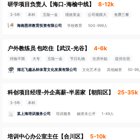
研学项目负责人
【
海口-海榆中线
】
8-12k
3-5年
本科
五险一金
绩效奖金
公司规模大
免费三餐
海南恩祥教育投资有限公司
学校教育
500-999人
户外教练员 包吃住
【
武汉-光谷
】
4-6k
经验不限
大专
五险一金
节日礼物
住房补贴
提供住宿
湖北飞越丛林体育文化发展有限公司
文化艺术业
其他融资
50-9
科创项目经理-外企高薪-半居家
【
朝阳区
】
25-35k
3-5年
本科
某上海培训服务公司
培训服务
融资未公开
1-49人
培训中心办公室主任
【
合川区
】
5-10k