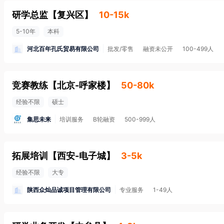
研学总监
【
复兴区
】
10-15k
5-10年
本科
河北百年孔氏贸易有限公司
批发/零售
融资未公开
100-499人
竞赛教练
【
北京-呼家楼
】
50-80k
经验不限
硕士
集思未来
培训服务
B轮融资
500-999人
拓展培训
【
西安-电子城
】
3-5k
经验不限
大专
陕西众灿品诚项目管理有限公司
专业服务
1-49人