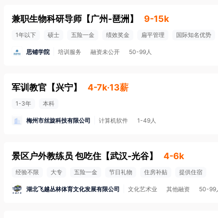
兼职生物科研导师
【
广州-琶洲
】
9-15k
1年以下
硕士
五险一金
绩效奖金
扁平管理
国际知名优势
思铺学院
培训服务
融资未公开
50-99人
军训教官
【
兴宁
】
4-7k·13薪
1-3年
本科
梅州市丝旋科技有限公司
计算机软件
1-49人
景区户外教练员 包吃住
【
武汉-光谷
】
4-6k
经验不限
大专
五险一金
节日礼物
住房补贴
提供住宿
湖北飞越丛林体育文化发展有限公司
文化艺术业
其他融资
50-9