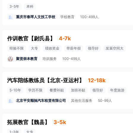
3-5年
本科
重庆市春珲人文技工学校
学校教育
100-499人
作训教官
【
尉氏县
】
4-7k
经验不限
大专
绩效奖金
带薪年假
领导好
发展空间大
聚贤崇本教育
培训服务
100-499人
汽车陪练教练员
【
北京-亚运村
】
12-18k
5-10年
学历不限
餐费补贴
加班补贴
领导好
年度旅游
北京平安顺驰汽车租赁有限公司
其他生活服务
50-99人
拓展教官
【
魏县
】
3-5k
1-3年
大专