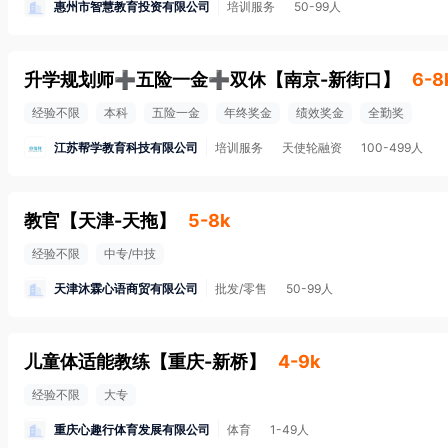
惠州市智慧教育投资有限公司
培训服务
50-99人
升学规划师➕五险一金➕双休
【
南京-新街口
】
6-8
经验不限
本科
五险一金
年终奖金
绩效奖金
全勤奖
江苏帮学教育科技有限公司
培训服务
天使轮融资
100-499人
教官
【
天津-天拖
】
5-8k
经验不限
中专/中技
天津沐霖心语商贸有限公司
批发/零售
50-99人
儿童体适能教练
【
重庆-新桥
】
4-9k
经验不限
大专
重庆心趣行体育发展有限公司
体育
1-49人