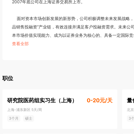
2007年底公司在上海证券交易所上市。

    面对资本市场创新发展的新形势，公司积极调整未来发展战略，倾力打造“企业投融资—资管产品设计—产
品销售投融资”产业链，有效连接并满足客户投融资需求。未来公
本市场价值实现能力、成为以证券业务为核心的、具备一定国际竞
查看全部
    公司以“守正、出奇”为行为准则，追求“宁静、致远”的精神境界，以客户需求为导向，追求股东和社会价值
的最大化；以经济效益为中心，追求公司与员工的共同成长。

    近年来，太平洋证券在经营资格获取、传统业务发展、创新业务开拓、社会责任承担四方面均取得突破性进
职位
步。公司在巩固、发展传统业务的同时，多项创新业务不断突破，
三板业务、互联网金融业务等新业务领域积极推动布局。太平洋证
研究院医药组实习生（上海）
0-20元/天
量
上海-浦东新区
5天/周
北京
3个月
硕士
3