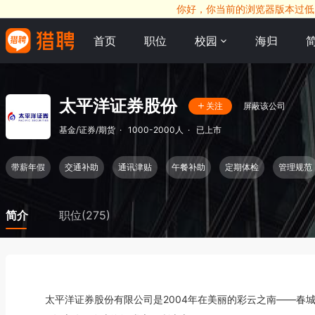
你好，你当前的浏览器版本过低，
首页
职位
校园
海归
太平洋证券股份
屏蔽该公司
关注
基金/证券/期货
·
1000-2000人
·
已上市
带薪年假
交通补助
通讯津贴
午餐补助
定期体检
管理规范
简介
职位(275)
      太平洋证券股份有限公司是2004年在美丽的彩云之南——春城昆明注册成立的全国性综合类证券公司，