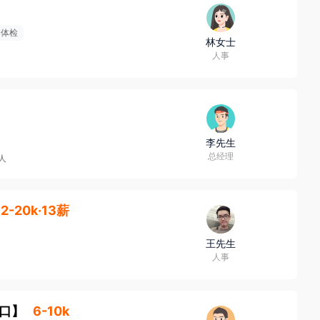
期体检
林女士
人事
李先生
总经理
9人
12-20k·13薪
王先生
人事
口
】
6-10k