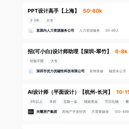
PPT设计高手
【
上海
】
50-80k
3-5年
大专
某国内人力资源服务公司
人力资源服务
50-99人
招(可小白)设计师助理
【
深圳-翠竹
】
6-8k
经验不限
大专
深圳市优力优磁性科技有限公司
装饰装修
融资未公开
AI设计师（平面设计）
【
杭州-长河
】
10-1
3年以上
本科
五险一金
绩效奖金
节日礼物
餐
兴耀房产集团
房地产开发经营
不需要融资
100-49