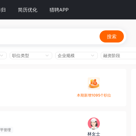
海归
简历优化
猎聘APP
搜索
职位类型
企业规模
融资阶段
本期新增1095个职位
平管理
林女士