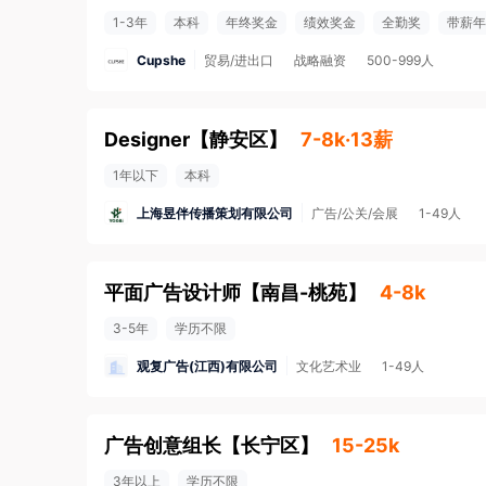
1-3年
本科
年终奖金
绩效奖金
全勤奖
带薪年
Cupshe
贸易/进出口
战略融资
500-999人
Designer
【
静安区
】
7-8k·13薪
1年以下
本科
上海昱伴传播策划有限公司
广告/公关/会展
1-49人
平面广告设计师
【
南昌-桃苑
】
4-8k
3-5年
学历不限
观复广告(江西)有限公司
文化艺术业
1-49人
广告创意组长
【
长宁区
】
15-25k
3年以上
学历不限