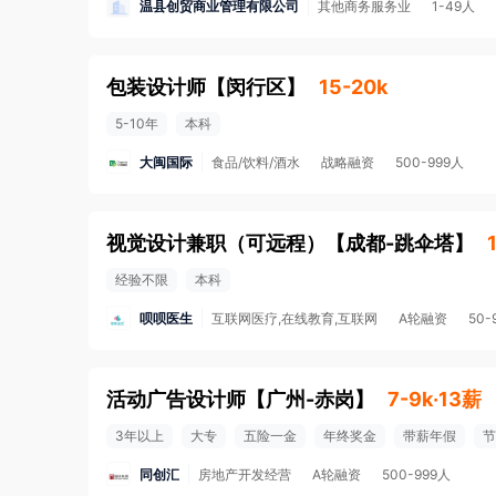
温县创贸商业管理有限公司
其他商务服务业
1-49人
包装设计师
【
闵行区
】
15-20k
5-10年
本科
大闽国际
食品/饮料/酒水
战略融资
500-999人
视觉设计兼职（可远程）
【
成都-跳伞塔
】
经验不限
本科
呗呗医生
互联网医疗,在线教育,互联网
A轮融资
50-
活动广告设计师
【
广州-赤岗
】
7-9k·13薪
3年以上
大专
五险一金
年终奖金
带薪年假
节
同创汇
房地产开发经营
A轮融资
500-999人