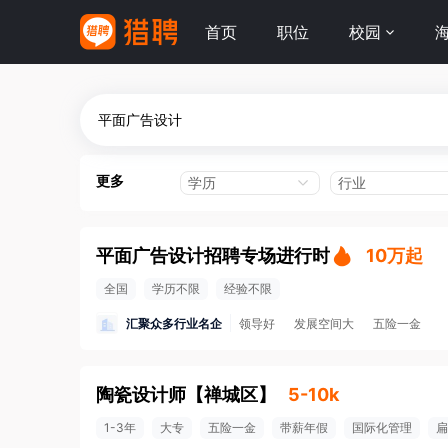
首页
职位
校园
更多
学历
行业
平面广告设计招聘专场进行时
10万起
全国
学历不限
经验不限
汇聚众多行业名企
领导好
发展空间大
五险一金
陶瓷设计师
【
禅城区
】
5-10k
1-3年
大专
五险一金
带薪年假
国际化管理
扁