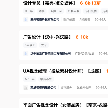
设计专员
【
嘉兴-凌公塘路
】
6-8k·13薪
3-5年
本科
五险一金
带薪年假
节日礼物
定
嘉兴智瞳科技有限公司
医疗健康
A轮融资
50-99人
广告设计
【
汉中-兴汉路
】
6-10k
1年以上
大专
汉中前沿广告装饰工程有限公司
广告/公关/会展
50-9
UA视觉经理（投放素材设计师）
【
成都
】
5-10年
学历不限
某成都咨询服务公司
咨询服务
融资未公开
50-99人
平面广告视觉设计（女装品牌）
【
南京-岔路