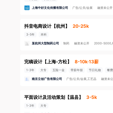
上海中好文化传播有限公司
广告/公关/会展
融资未公开
抖音电商设计
【
杭州
】
20-25k
3-5年
本科
某杭州大型制药公司
制药
融资未公开
2000-5000
完稿设计
【
上海-方松
】
8-10k·13薪
1-3年
大专
五险一金
带薪年假
节日礼物
餐费
南京立创广告有限公司
广告/公关/会展,工艺品
融资未
平面设计及活动策划
【
温县
】
3-5k
1-3年
大专