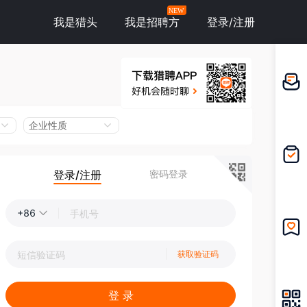
NEW
我是猎头
我是招聘方
登录/注册
邀请应
聘
企业性质
登录/注册
密码登录
我的投
递
+86
我的收
获取验证码
藏
登 录