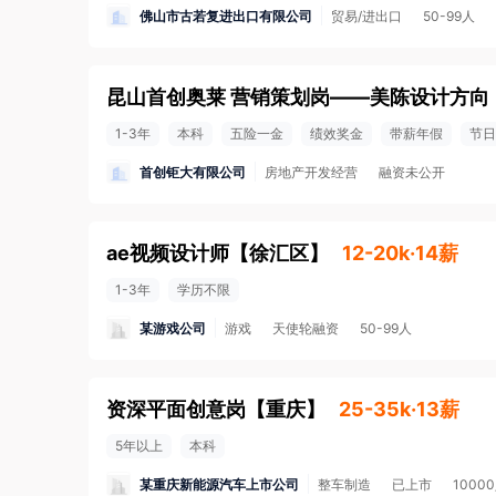
佛山市古若复进出口有限公司
贸易/进出口
50-99人
昆山首创奥莱 营销策划岗——美陈设计方向
1-3年
本科
五险一金
绩效奖金
带薪年假
节日
首创钜大有限公司
房地产开发经营
融资未公开
ae视频设计师
【
徐汇区
】
12-20k·14薪
1-3年
学历不限
某游戏公司
游戏
天使轮融资
50-99人
资深平面创意岗
【
重庆
】
25-35k·13薪
5年以上
本科
某重庆新能源汽车上市公司
整车制造
已上市
1000