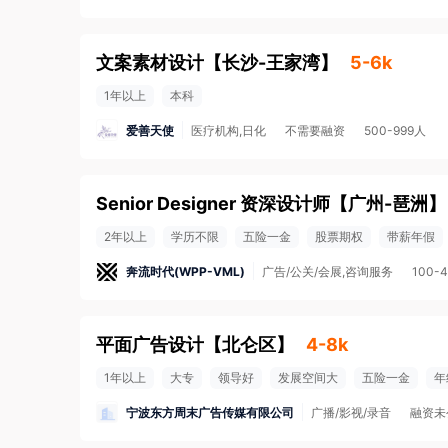
文案素材设计
【
长沙-王家湾
】
5-6k
1年以上
本科
爱善天使
医疗机构,日化
不需要融资
500-999人
Senior Designer 资深设计师
【
广州-琶洲
】
2年以上
学历不限
五险一金
股票期权
带薪年假
奔流时代(WPP-VML)
广告/公关/会展,咨询服务
100-
平面广告设计
【
北仑区
】
4-8k
1年以上
大专
领导好
发展空间大
五险一金
年
宁波东方周末广告传媒有限公司
广播/影视/录音
融资未