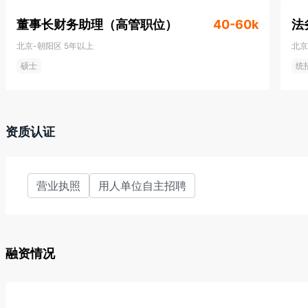
源产业智能化、数字化发展。

董事长财务助理（高管职位）
       同时，多弗集团加速发展现代服务业。新型现代服务业综合运营商奥特莱斯（中国）创建具有中国特色的
40-60k
法
泛奥莱模式，助力地方政府产业转型升级。旗下知名 IP 托尼洛
北京-朝阳区
5年以上
北京
化、专业化发展。

硕士
统
       以现代服务业助推中国新型城镇化加速，多弗集团开拓更多具有可持续发展潜力的城市更新项目，通过智
慧城市与产城融合，打造智慧住宅、智慧商管、智慧文旅、智慧产
站式复合型文化休闲终极目的地，与城市特色和文化发展紧密结合
资质认证
文旅大消费产业。

      多年发展中，多弗集团坚持"诚信务实、合作共赢、善缘相聚、共赢多弗"的经营理念，以共同富裕为己
任，践行社会责任，助力乡村振兴。与合作伙伴携手，为中国经济
营业执照
用人单位自主招聘
融资情况