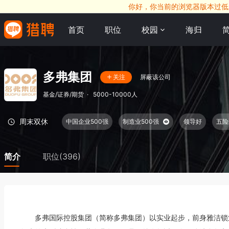
你好，你当前的浏览器版本过低，
首页
职位
校园
海归
多弗集团
屏蔽该公司
关注
基金/证券/期货
·
5000-10000人
周末双休
中国企业500强
制造业500强
领导好
五险
简介
职位(396)
       多弗国际控股集团（简称多弗集团）以实业起步，前身雅洁锁业成立于2000年。目前企业发展成为国内