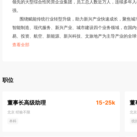
领先的大型综合性民营企业集团，员工总人数近万人，连续多年入榜
强。

      围绕赋能传统行业转型升级，助力新兴产业快速成长，聚焦城市更新与运营三个战略方向，多弗集团深耕
智能制造、现代服务、新兴产业、城市建设四个业务领域，在国内
易、投资、航空、新能源、新兴科技、文旅地产为主导产业的全球化业
和民生国际（00938.HK)2家上市公司，服务全球多个国家及地区。
查看全部
       多弗集团以实业报国为己任，在新一轮科技革命和产业变革重构全球创新版图之际，通过战略管理、运营
升级、资源整合等多种方式，致力于孵化具有潜力的创业企业及成
赋能友富薄板、金榜轻工等快速成长为行业头部企业，布局海洋产
新发展。

职位
       在壮大实体经济的基础上，具有国际化发展优势的多弗集团进一步助力国家培育新增长引擎、赢得未来竞
争新优势。集团发挥创新优势，加快产业结构优化和发展新通航、
董事长高级助理
15-25k
董
一代出行方式的创造者和引领者，自主研发超轻型运动直升机、固定翼
北京
经验不限
北京
机、涡轴发动机等一系列创新高科技产品，布局上海、米兰、温哥
本科
统
展水平。多弗新能源以成为全球技术领先的碳中和综合解决方案供
产品，深耕集中式、分布式新能源电站开发、传统能源升级、综合