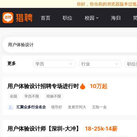
你好，你当前的浏览器版本过低，
首页
职位
校园
海归
更多
学历
行业
职位
用户体验设计招聘专场进行时
10万起
全国
学历不限
经验不限
汇聚众多行业名企
领导好
发展空间大
五险一金
用户体验设计师
【
深圳-大冲
】
18-25k·14薪