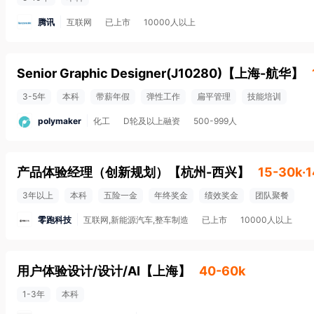
腾讯
互联网
已上市
10000人以上
Senior Graphic Designer(J10280)
【
上海-航华
】
3-5年
本科
带薪年假
弹性工作
扁平管理
技能培训
polymaker
化工
D轮及以上融资
500-999人
产品体验经理（创新规划）
【
杭州-西兴
】
15-30k·
3年以上
本科
五险一金
年终奖金
绩效奖金
团队聚餐
零跑科技
互联网,新能源汽车,整车制造
已上市
10000人以上
用户体验设计/设计/AI
【
上海
】
40-60k
1-3年
本科