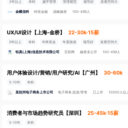
3年以上
本科
扁平管理
管理规范
领导好
发展空间大
金蝶信科
科技金融
战略融资
100-499人
UX/UI设计
【
上海-金桥
】
22-30k·15薪
5年以上
本科
年终奖金
年度旅游
领导好
发展空间大
钰真(上海)信息技术有限公司
互联网
融资未公开
100-499人
用户体验设计/营销/用户研究/AI
【
广州
】
30-60k
5-10年
本科
某杭州电子商务上市公司
电子商务,批发/零售
已上市
10000人以
消费者与市场趋势研究员
【
深圳
】
25-45k·15薪
5-10年
本科