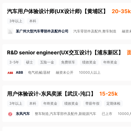
汽车用户体验设计师(UX设计师)
【
黄埔区
】
20-35k
3年以上
本科
某广州大型汽车零部件及配件公司
汽车零部件及配件,整车制造
融资
R&D senior engineer(UX交互设计)
【
浦东新区
】
3-5年
硕士
五险一金
免费班车
绩效奖金
年终奖金
ABB
电气机械/器材
融资未公开
10000人以上
用户体验设计-东风奕派
【
武汉-沌口
】
15-25k
3年以上
本科
年终奖金
绩效奖金
带薪年假
定期体检
东风汽车
整车制造,汽车零部件及配件,新能源汽车
已上市
1000