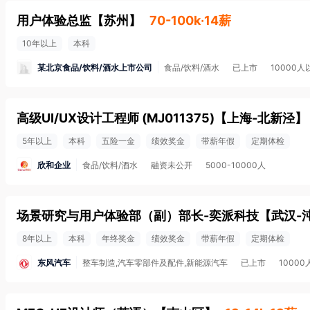
用户体验总监
【
苏州
】
70-100k·14薪
10年以上
本科
某北京食品/饮料/酒水上市公司
食品/饮料/酒水
已上市
10000人
高级UI/UX设计工程师 (MJ011375)
【
上海-北新泾
】
5年以上
本科
五险一金
绩效奖金
带薪年假
定期体检
欣和企业
食品/饮料/酒水
融资未公开
5000-10000人
场景研究与用户体验部（副）部长-奕派科技
【
武汉-
8年以上
本科
年终奖金
绩效奖金
带薪年假
定期体检
东风汽车
整车制造,汽车零部件及配件,新能源汽车
已上市
1000