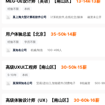
MEG-UE设计师（英语）
【
南山区
】
13-14k·13薪
经验不限
本科
某上海大型计算机软件公司
计算机软件,在线社交/媒体
融资未公开
用户体验总监
【
北京
】
35-50k·14薪
经验不限
学历不限
某知名公司
机械/制造
100-499人
高级UXUI工程师
【
南山区
】
30-50k·15薪
5-10年
本科
某深圳知名公司
贸易/进出口,智能硬件/消费电子
B轮融资
500-9
高级体验设计师（UX）
【
南山区
】
30-60k·16薪