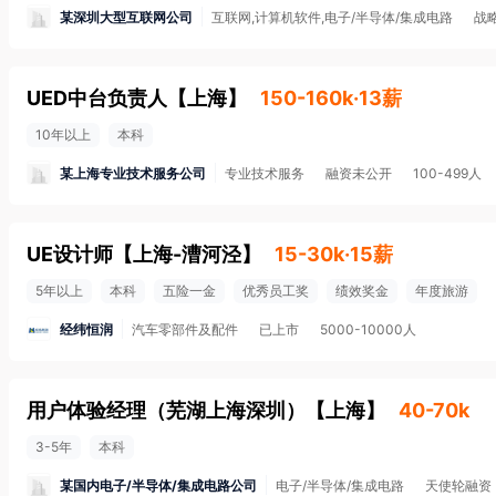
某深圳大型互联网公司
互联网,计算机软件,电子/半导体/集成电路
战
UED中台负责人
【
上海
】
150-160k·13薪
10年以上
本科
某上海专业技术服务公司
专业技术服务
融资未公开
100-499人
UE设计师
【
上海-漕河泾
】
15-30k·15薪
5年以上
本科
五险一金
优秀员工奖
绩效奖金
年度旅游
经纬恒润
汽车零部件及配件
已上市
5000-10000人
用户体验经理（芜湖上海深圳）
【
上海
】
40-70k
3-5年
本科
某国内电子/半导体/集成电路公司
电子/半导体/集成电路
天使轮融资