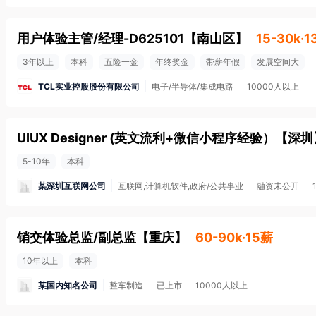
用户体验主管/经理-D625101
【
南山区
】
15-30k·
3年以上
本科
五险一金
年终奖金
带薪年假
发展空间大
TCL实业控股股份有限公司
电子/半导体/集成电路
10000人以上
UIUX Designer (英文流利+微信小程序经验）
【
深圳
5-10年
本科
某深圳互联网公司
互联网,计算机软件,政府/公共事业
融资未公开
销交体验总监/副总监
【
重庆
】
60-90k·15薪
10年以上
本科
某国内知名公司
整车制造
已上市
10000人以上