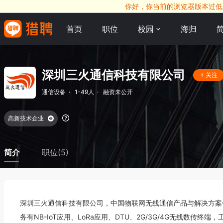
你好，你当前的浏览器版本过低，
首页
职位
校园
海归
深圳三火通信科技有限公司
关注
通信设备
·
1-49人
·
融资未公开
高新技术企业
简介
职位(5)
深圳三火通信科技有限公司，中国物联网无线通信产品与解决方案
务有NB-IoT应用、LoRa应用、DTU、2G/3G/4G无线数传