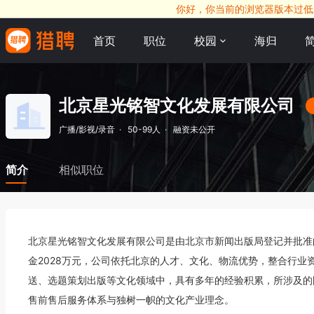
你好，你当前的浏览器版本过低，
首页
职位
校园
海归
北京星光铭智文化发展有限公司
广播/影视/录音
·
50-99人
·
融资未公开
简介
相似职位
北京星光铭智文化发展有限公司是由北京市新闻出版局登记并批准的
金2028万元，公司依托北京的人才、文化、物流优势，整合行业
送、选题策划出版等文化领域中，具有多年的经验积累，所涉及的
售前售后服务体系与独树一帜的文化产业理念。