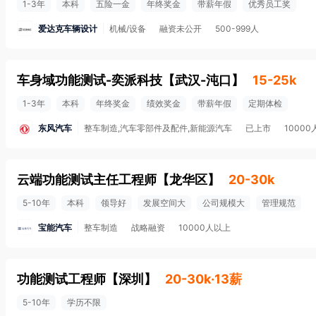
1-3年
本科
五险一金
年终奖金
带薪年假
优秀员工奖
爱达克车辆设计
机械/设备
融资未公开
500-999人
车身域功能测试-奕派科技
【
武汉-沌口
】
15-25k
1-3年
本科
年终奖金
绩效奖金
带薪年假
定期体检
东风汽车
整车制造,汽车零部件及配件,新能源汽车
已上市
1000
云端功能测试主任工程师
【
龙华区
】
20-30k
5-10年
本科
领导好
发展空间大
公司规模大
管理规范
宝能汽车
整车制造
战略融资
10000人以上
功能测试工程师
【
深圳
】
20-30k·13薪
5-10年
学历不限