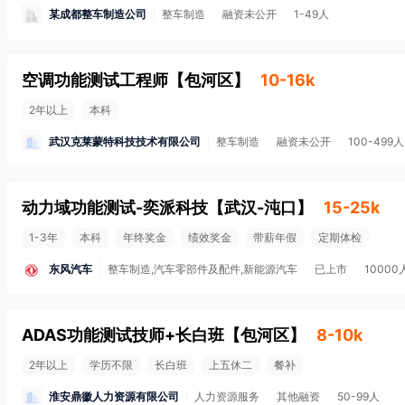
某成都整车制造公司
整车制造
融资未公开
1-49人
空调功能测试工程师
【
包河区
】
10-16k
2年以上
本科
武汉克莱蒙特科技技术有限公司
整车制造
融资未公开
100-499人
动力域功能测试-奕派科技
【
武汉-沌口
】
15-25k
1-3年
本科
年终奖金
绩效奖金
带薪年假
定期体检
东风汽车
整车制造,汽车零部件及配件,新能源汽车
已上市
1000
ADAS功能测试技师+长白班
【
包河区
】
8-10k
2年以上
学历不限
长白班
上五休二
餐补
淮安鼎徽人力资源有限公司
人力资源服务
其他融资
50-99人