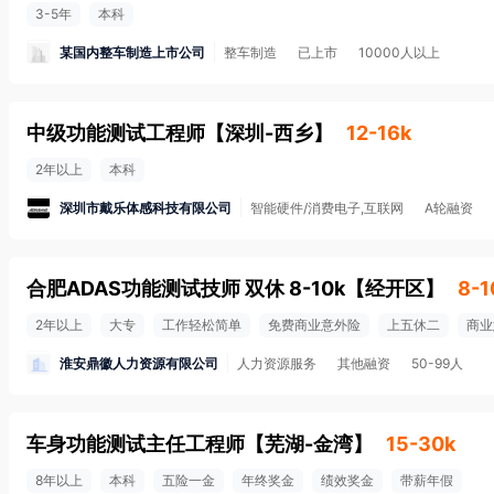
3-5年
本科
某国内整车制造上市公司
整车制造
已上市
10000人以上
中级功能测试工程师
【
深圳-西乡
】
12-16k
2年以上
本科
深圳市戴乐体感科技有限公司
智能硬件/消费电子,互联网
A轮融资
合肥ADAS功能测试技师 双休 8-10k
【
经开区
】
8-1
2年以上
大专
工作轻松简单
免费商业意外险
上五休二
商业
淮安鼎徽人力资源有限公司
人力资源服务
其他融资
50-99人
车身功能测试主任工程师
【
芜湖-金湾
】
15-30k
8年以上
本科
五险一金
年终奖金
绩效奖金
带薪年假