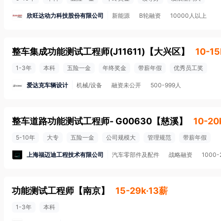
欣旺达动力科技股份有限公司
新能源
B轮融资
10000人以上
整车集成功能测试工程师(J11611)
【
大兴区
】
10-15
1-3年
本科
五险一金
年终奖金
带薪年假
优秀员工奖
爱达克车辆设计
机械/设备
融资未公开
500-999人
整车道路功能测试工程师- G00630
【
慈溪
】
10-20
5-10年
大专
五险一金
公司规模大
管理规范
带薪年假
上海福迈迪工程技术有限公司
汽车零部件及配件
战略融资
1000
功能测试工程师
【
南京
】
15-29k·13薪
1-3年
本科