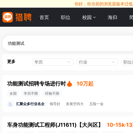
你好，你当前的浏览器版本过低，
首页
职位
校园
海归
更多
学历
行业
职位
功能测试招聘专场进行时
10万起
全国
学历不限
经验不限
汇聚众多行业名企
领导好
发展空间大
五险一金
车身功能测试工程师(J11611)
【
大兴区
】
10-15k·1