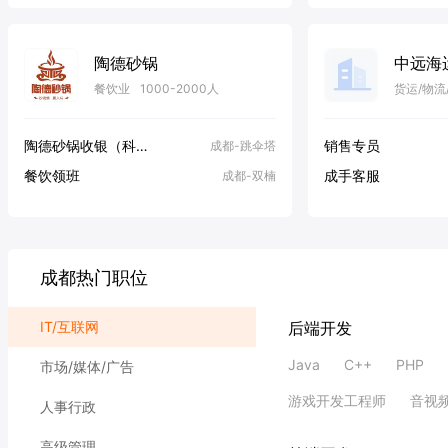
机器视觉
保洁片区经理
深圳-福永
陶德砂锅
餐饮业
1000-2000人
货运/物流
陶德砂锅收银（科华店）
销售专员
成都-跳伞塔
餐饮领班
成手客服
成都-双楠
成都热门职位
IT/互联网
后端开发
Java
C++
PHP
市场/媒体/广告