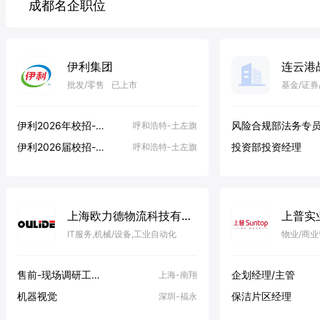
成都名企职位
伊利集团
批发/零售
已上市
基金/证券
5000-10000人
伊利2026年校招-人力资源部培训生-产品方向（总部）
风险合规部法务专
呼和浩特-土左旗
伊利2026届校招-采购培训生（总部）
投资部投资经理
呼和浩特-土左旗
上海欧力德物流科技有限公司
上普实
IT服务,机械/设备,工业自动化
物业/商
其他
100-499人
售前-现场调研工程师
企划经理/主管
上海-南翔