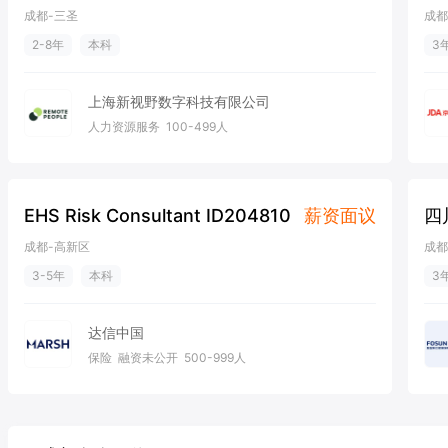
市场策划经理
11-16k·15薪
营
成都-白家
成都
3-5年
本科
3
天味集团
食品/饮料/酒水
沪深A股上市
2000-5000人
大区经理(J10008)
35-50k
M
成都-锦江区
成都
10年以上
本科
3
朴诚乳业(集团)有限公司
批发/零售
C轮
500-999人