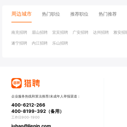
公务员/农林牧渔/其他
数据
爬虫
数据挖掘工程师
周边城市
热门职位
推荐职位
热门推荐
数据治理
BI工程师
南充招聘
眉山招聘
宜宾招聘
广安招聘
达州招聘
雅安招
人工智能
遂宁招聘
内江招聘
乐山招聘
推荐算法
大模型算法
风控算法
图像算法
运维/技术支持
运维经理/主管
运维开
桌面支持
IT总监/经理
通信