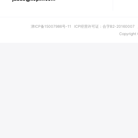
通信标准化工程师
核
通信软件工程师
通信
电信网络工程师
电信
高端技术职位
CTO/CIO/技术VP
数
技术/研发总监
技术/
其他IT互联网技术
其他IT互联网技术职位
IT互联网产品
互联网金融产品经理
策略产品经理
用户产