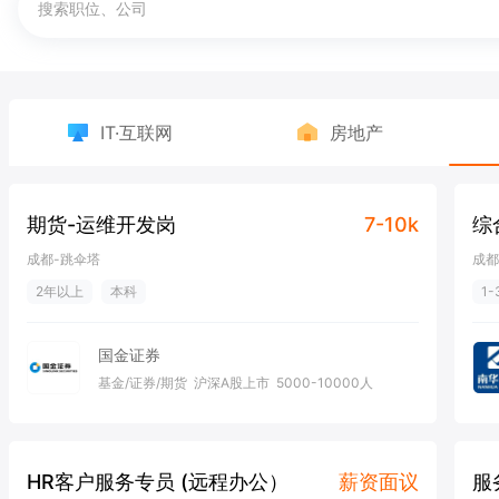
IT·互联网
房地产
热门公司：
新希望
君乐宝
采购助理经理 (MJ002032)
薪资面议
人
成都-九里堤
成都
5年以上
本科
8
四川水井坊股份有限公司
食品/饮料/酒水
沪深A股上市
1000-2000人