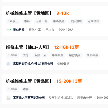
机械维修主管
【
黄埔区
】
9-13k
3年以上
本科
五险一金
年终奖金
团队聚餐
定期体检
星业科技
石化,化工
已上市
100-499人
维修主管
【
佛山-人和
】
12-18k·13薪
5-10年
大专
五险一金
年终奖金
绩效奖金
带薪年假
索斯科锁定技术(佛山)有限公司
机械/设备
机械维修主管
【
黄岛区
】
15-20k·13薪
5-10年
本科
某青岛大型整车制造公司
整车制造,金属制品
融资未公开
500-99