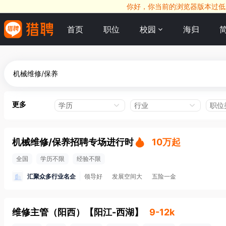
你好，你当前的浏览器版本过低，
首页
职位
校园
海归
更多
学历
行业
职位
机械维修/保养招聘专场进行时
10万起
全国
学历不限
经验不限
汇聚众多行业名企
领导好
发展空间大
五险一金
维修主管（阳西）
【
阳江-西湖
】
9-12k