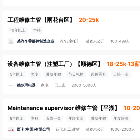
工程维修主管
【
雨花台区
】
20-25k
10年以上
本科
某汽车零部件制造企业
汽车/摩托车
融资未公开
100-499人
设备维修主管（注塑工厂）
【
顺德区
】
18-25k·13薪
5年以上
大专
带薪年假
节日礼物
岗位晋升
五险一金
德尔玛电器
家电
已上市
2000-5000人
Maintenance supervisor 维修主管
【
平湖
】
10-2
8年以上
本科
五险一金
年终奖金
带薪年假
年度旅游
西卡(中国)有限公司
石化,化工,建材
融资未公开
1000-2000人