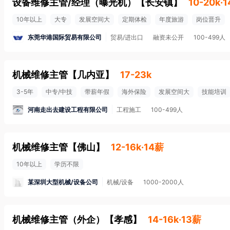
设备维修主管/经理（曝光机）
【
长安镇
】
10-20k·
10年以上
大专
发展空间大
定期体检
年度旅游
岗位晋升
东莞华港国际贸易有限公司
贸易/进出口
融资未公开
100-499人
机械维修主管
【
几内亚
】
17-23k
3-5年
中专/中技
带薪年假
海外保险
发展空间大
技能培训
河南走出去建设工程有限公司
工程施工
100-499人
机械维修主管
【
佛山
】
12-16k·14薪
10年以上
学历不限
某深圳大型机械/设备公司
机械/设备
1000-2000人
机械维修主管（外企）
【
孝感
】
14-16k·13薪