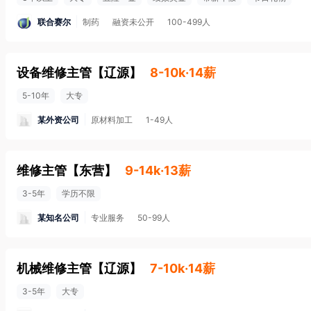
联合赛尔
制药
融资未公开
100-499人
设备维修主管
【
辽源
】
8-10k·14薪
5-10年
大专
某外资公司
原材料加工
1-49人
维修主管
【
东营
】
9-14k·13薪
3-5年
学历不限
某知名公司
专业服务
50-99人
机械维修主管
【
辽源
】
7-10k·14薪
3-5年
大专