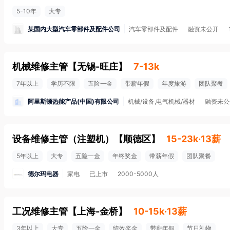
5-10年
大专
某国内大型汽车零部件及配件公司
汽车零部件及配件
融资未公开
机械维修主管
【
无锡-旺庄
】
7-13k
7年以上
学历不限
五险一金
带薪年假
年度旅游
团队聚餐
阿里斯顿热能产品(中国)有限公司
机械/设备,电气机械/器材
融资未公
设备维修主管（注塑机）
【
顺德区
】
15-23k·13薪
5年以上
大专
五险一金
年终奖金
带薪年假
团队聚餐
德尔玛电器
家电
已上市
2000-5000人
工况维修主管
【
上海-金桥
】
10-15k·13薪
3年以上
大专
五险一金
绩效奖金
带薪年假
节日礼物