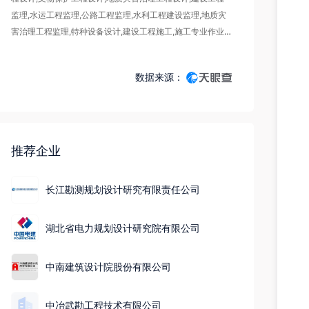
监理,水运工程监理,公路工程监理,水利工程建设监理,地质灾
害治理工程监理,特种设备设计,建设工程施工,施工专业作业,
地质灾害治理工程施工,文物保护工程施工,建设工程施工（除
核电站建设经营、民用机场建设）,水力发电,电气安装服务,
数据来源：
建筑劳务分包,港口经营,地质灾害治理工程勘查,文物保护工
程勘察,矿产资源勘查,城市生活垃圾经营性服务,水利工程质
量检测,建设工程质量检测,检验检测服务,认证服务,测绘服务,
国土空间规划编制,出版物印刷,文件、资料等其他印刷品印
刷,对外劳务合作,建筑智能化系统设计,互联网信息服务,公路
推荐企业
管理与养护,路基路面养护作业。（依法须经批准的项目，经
相关部门批准后方可开展经营活动，具体经营项目以相关部
长江勘测规划设计研究有限责任公司
门批准文件或许可证件为准）一般项目：工业工程设计服务,
专业设计服务,工程和技术研究和试验发展,规划设计管理,工
湖北省电力规划设计研究院有限公司
程技术服务（规划管理、勘察、设计、监理除外）,风力发电
技术服务,太阳能发电技术服务,发电技术服务,水文服务,对外
承包工程,工程管理服务,劳务服务（不含劳务派遣）,地质勘
中南建筑设计院股份有限公司
查技术服务,基础地质勘查,计量技术服务,水利相关咨询服务,
技术服务、技术开发、技术咨询、技术交流、技术转让、技
中冶武勘工程技术有限公司