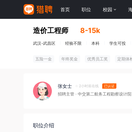
首页
职位
校园
造价工程师
8-15k
武汉-武昌区
经验不限
本科
学生可投
五险一金
年终奖金
优秀员工奖
定期体
张女士
2小时前在线
已认证
招聘主管
· 中交第二航务工程勘察设计
职位介绍