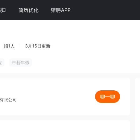
海归
简历优化
猎聘APP
招1人
3月16日更新
检
带薪年假
聊一聊
院有限公司