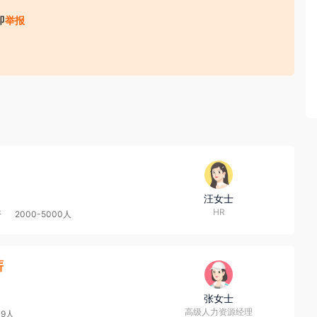
规划、咨询、环评、勘察、设计以及上述各类项目的工程总承
即
举报
计完成国内外各类工程项目5000余项,业务范围辐射亚洲、
后获得国家和省部级工程科技奖励400多个，获国家发明专利和
收取财物（ 如培训费、体检费、资料费、置装费、押金等）；
标准和规范；先后多年被住房和城乡建设部评为全国勘察设计
理和工程总承包营业额百强，连续20年被授予“省级最佳文明
。
，请务必核实招聘方对外劳务合作资质取得情况，同时注意自身资
汪女士
HR
开
2000-5000人
薪
张女士
高级人力资源经理
49人