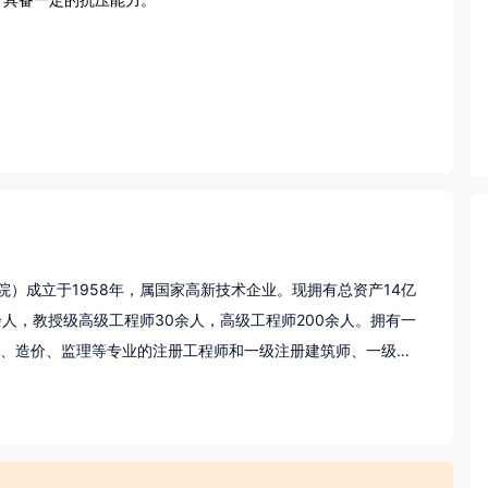
航院）成立于1958年，属国家高新技术企业。现拥有总资产14亿
余人，教授级高级工程师30余人，高级工程师200余人。拥有一
、造价、监理等专业的注册工程师和一级注册建筑师、一级注
综合甲级、工程勘察综合类甲级和工程测绘、海洋测绘级、工
运工程监理等多项甲级资质。

、环保”的管理方针，长期从事港口、航道、修造船厂、公路、桥梁、