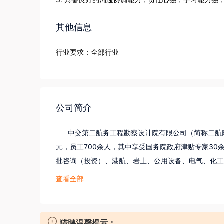
其他信息
行业要求：全部行业
公司简介
      中交第二航务工程勘察设计院有限公司（简称二
元，员工700余人，其中享受国务院政府津贴专家30
批咨询（投资）、港航、岩土、公用设备、电气、化工
册结构师、一级注册建造师等从业人员；持有工程设计
查看全部
程咨询级、工程造价咨询、建设项目环境影响评价、水
      二航院秉承“诚信、求实、创新、健康、安全
猎聘温馨提示：