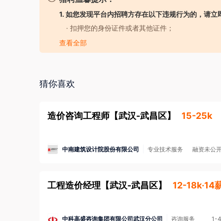
石油及化工产品储运、水利、市政、建筑等工程项目的
1. 如您发现平台内招聘方存在以下违规行为的，请立
包、项目管理、设备采购、工程监理等技术服务工作，累
· 扣押您的身份证件或者其他证件；
非洲、北美、南美等地的全球30多个国家和地区。先
· 要求您提供担保人、担保金或者以其他名义向您
查看全部
实用新型专利数十项，主编和参编了数十部国家、部级
· 强迫您入股或者向您集资；
百强单位，连续10年进入全国勘察设计企业工程项目管
· 以招聘名义牟取不正当利益；
单位”等荣誉称号，多年来被银行评为AAA级信用单位
· 发布虚假招聘广告信息；
猜你喜欢
· 工作时长违反劳动法规定；
· 存在其他损害您的合法权益的行为。
造价咨询工程师
【
武汉-武昌区
】
15-25k
2. 如您应聘的岗位属于涉外劳务合作/海外岗位的
金安全，防范招聘欺诈。
了解更多安全防范知识>
中南建筑设计院股份有限公司
专业技术服务
融资未公
3. 本平台招聘方不向求职者提供任何收费服务。
工程造价经理
【
武汉-武昌区
】
12-18k·14
中科高盛咨询集团有限公司武汉分公司
咨询服务
1-