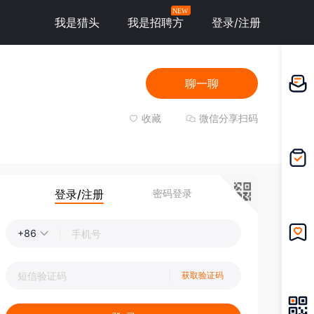
NEW
我是猎头
我是招聘方
登录/注册
聊一聊
邀请应
聘
收藏
微信分享扫码
我的投
递
登录/注册
密码登录
+86
我的收
藏
获取验证码